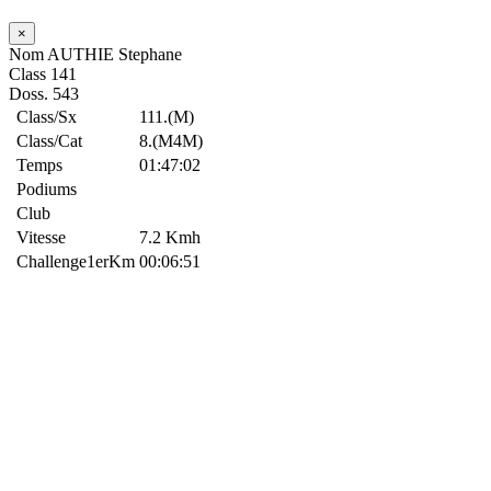
×
Nom
AUTHIE Stephane
Class
141
Doss.
543
Class/Sx
111.(M)
Class/Cat
8.(M4M)
Temps
01:47:02
Podiums
Club
Vitesse
7.2 Kmh
Challenge1erKm
00:06:51