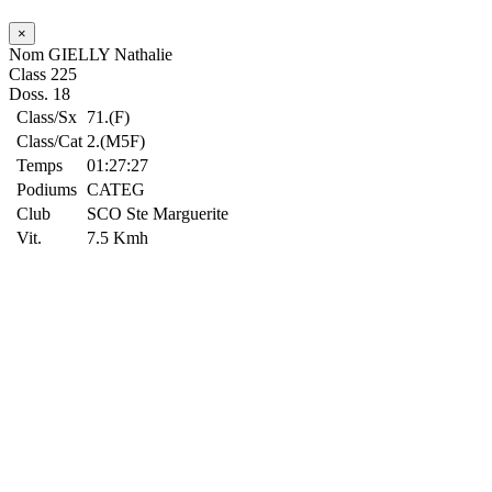
×
Nom
GIELLY Nathalie
Class
225
Doss.
18
Class/Sx
71.(F)
Class/Cat
2.(M5F)
Temps
01:27:27
Podiums
CATEG
Club
SCO Ste Marguerite
Vit.
7.5 Kmh