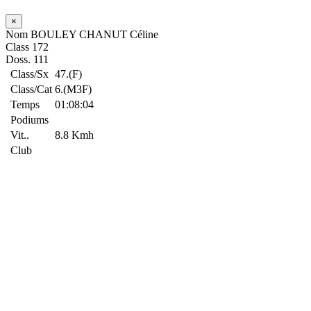
×
Nom
BOULEY CHANUT Céline
Class
172
Doss.
111
Class/Sx
47.(F)
Class/Cat
6.(M3F)
Temps
01:08:04
Podiums
Vit..
8.8 Kmh
Club