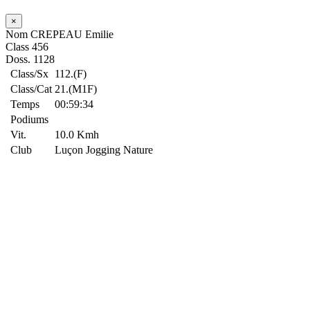
×
Nom
CREPEAU Emilie
Class
456
Doss.
1128
Class/Sx
112.(F)
Class/Cat
21.(M1F)
Temps
00:59:34
Podiums
Vit.
10.0 Kmh
Club
Luçon Jogging Nature