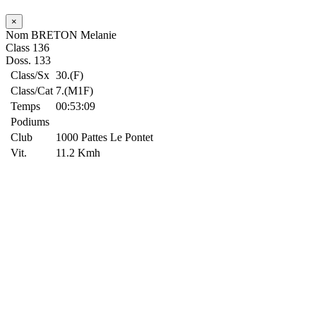
×
Nom
BRETON Melanie
Class
136
Doss.
133
Class/Sx
30.(F)
Class/Cat
7.(M1F)
Temps
00:53:09
Podiums
Club
1000 Pattes Le Pontet
Vit.
11.2 Kmh