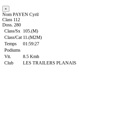
×
Nom
PAYEN Cyril
Class
112
Doss.
280
Class/Sx
105.(M)
Class/Cat
11.(M2M)
Temps
01:59:27
Podiums
Vit.
8.5 Kmh
Club
LES TRAILERS PLANAIS